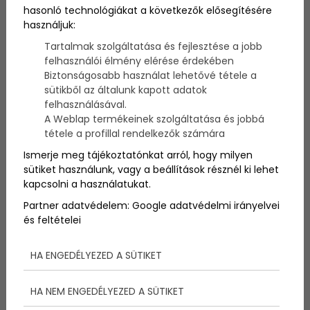
Az orvosi pálya hosszú tanulási folyamatot igényel,
hasonló technológiákat a következők elősegítésére
de megéri a befektetett időt. Ismerd meg, mennyi
használjuk:
idő válik valakiből orvos, és milyen előnyökkel jár!
Tartalmak szolgáltatása és fejlesztése a jobb
felhasználói élmény elérése érdekében
Biztonságosabb használat lehetővé tétele a
sütikből az általunk kapott adatok
felhasználásával.
A Weblap termékeinek szolgáltatása és jobbá
tétele a profillal rendelkezők számára
Ismerje meg tájékoztatónkat arról, hogy milyen
sütiket használunk, vagy a beállítások résznél ki lehet
kapcsolni a használatukat.
Partner adatvédelem:
Google adatvédelmi irányelvei
és feltételei
HA ENGEDÉLYEZED A SÜTIKET
Orvosi hivatás – Megéri a
HA NEM ENGEDÉLYEZED A SÜTIKET
sok áldozatot?