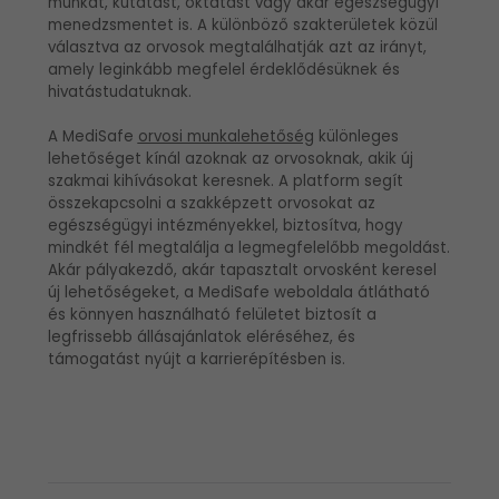
munkát, kutatást, oktatást vagy akár egészségügyi
menedzsmentet is. A különböző szakterületek közül
választva az orvosok megtalálhatják azt az irányt,
amely leginkább megfelel érdeklődésüknek és
hivatástudatuknak.
A MediSafe
orvosi munkalehetőség
különleges
lehetőséget kínál azoknak az orvosoknak, akik új
szakmai kihívásokat keresnek. A platform segít
összekapcsolni a szakképzett orvosokat az
egészségügyi intézményekkel, biztosítva, hogy
mindkét fél megtalálja a legmegfelelőbb megoldást.
Akár pályakezdő, akár tapasztalt orvosként keresel
új lehetőségeket, a MediSafe weboldala átlátható
és könnyen használható felületet biztosít a
legfrissebb állásajánlatok eléréséhez, és
támogatást nyújt a karrierépítésben is.