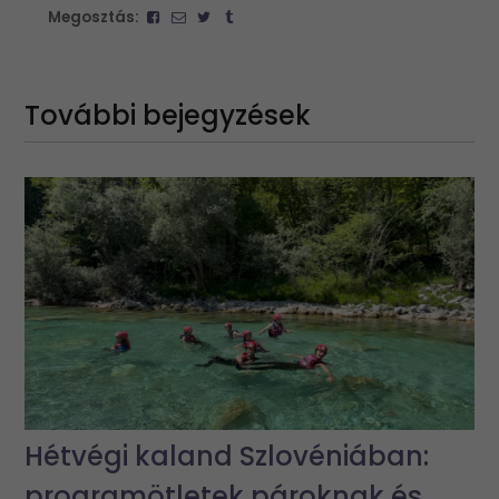
Megosztás:
További bejegyzések
Hétvégi kaland Szlovéniában:
programötletek pároknak és