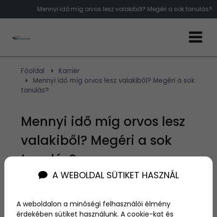
Mennyi idő míg orvos lesz valakiből? Megéri a sok tanulás?
Főoldal
Karrier
Mennyi idő míg orvos lesz valakiből? Megéri a sok
tanulás?
Mennyi idő míg orvos lesz
valakiből? Megéri a sok
tanulás?
A WEBOLDAL SÜTIKET HASZNÁL
Szerző:
admin
2024. október 10.
A weboldalon a minőségi felhasználói élmény
érdekében sütiket használunk. A cookie-kat és