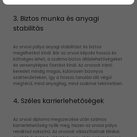
és megtanulására.
3. Biztos munka és anyagi
stabilitás
Az orvosi pálya anyagi stabilitást és biztos
megélhetést kínál. Bár az orvosi képzés hosszú és
költséges lehet, a szakma biztos álláslehetőségeket
és versenyképes fizetést kínál. Az orvosok iránti
kereslet mindig magas, különösen bizonyos
szakterületeken, így a hosszú tanulási idő végül
megtérül, mind anyagilag, mind szakmai tekintetben.
4. Széles karrierlehetőségek
Az orvosi diploma megszerzése után számos
karrierlehetőség nyílik meg, hiszen az orvosi pálya
rendkívül sokszínű. Az orvosok választhatnak klinikai