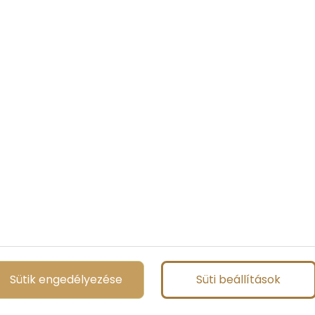
Tovább
Sütik engedélyezése
Süti beállítások