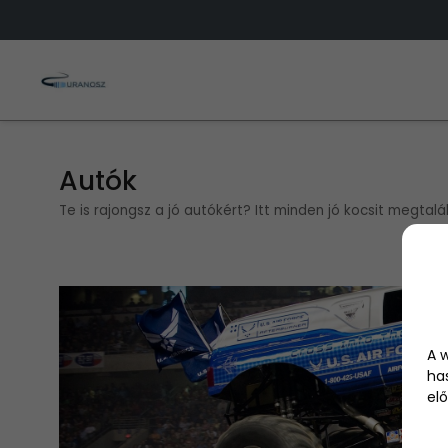
Autók
Te is rajongsz a jó autókért? Itt minden jó kocsit megtalá
A 
ha
elő