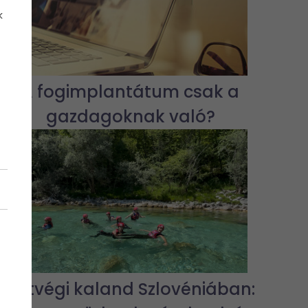
k
A fogimplantátum csak a
gazdagoknak való?
Hétvégi kaland Szlovéniában: