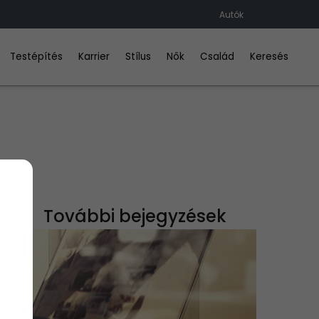
Autók
Testépítés
Karrier
Stílus
Nők
Család
Keresés
További bejegyzések