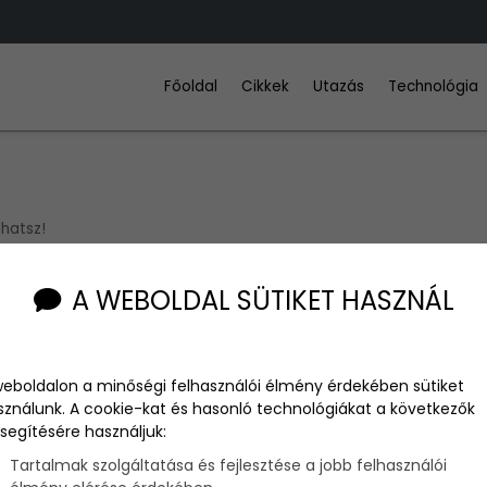
Főoldal
Cikkek
Utazás
Technológia
lhatsz!
A WEBOLDAL SÜTIKET HASZNÁL
weboldalon a minőségi felhasználói élmény érdekében sütiket
sználunk. A cookie-kat és hasonló technológiákat a következők
segítésére használjuk:
Tartalmak szolgáltatása és fejlesztése a jobb felhasználói