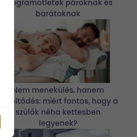
programötletek pároknak és
barátoknak
Nem menekülés, hanem
feltöltődés: miért fontos, hogy a
szülők néha kettesben
legyenek?