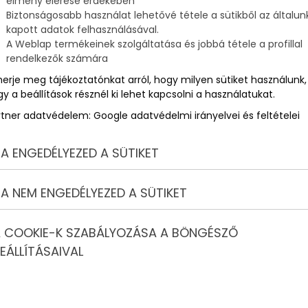
élmény elérése érdekében
Biztonságosabb használat lehetővé tétele a sütikből az általun
kapott adatok felhasználásával.
A Weblap termékeinek szolgáltatása és jobbá tétele a profillal
rendelkezők számára
merje meg tájékoztatónkat arról, hogy milyen sütiket használunk,
y a beállítások résznél ki lehet kapcsolni a használatukat.
rtner adatvédelem:
Google adatvédelmi irányelvei és feltételei
A ENGEDÉLYEZED A SÜTIKET
A NEM ENGEDÉLYEZED A SÜTIKET
 COOKIE-K SZABÁLYOZÁSA A BÖNGÉSZŐ
onster truck-ok!
EÁLLÍTÁSAIVAL
talmas szörnyetegek, amiket monster truck-oknak
ny? Olvasd el cikkünket, melyben összefoglaltuk a