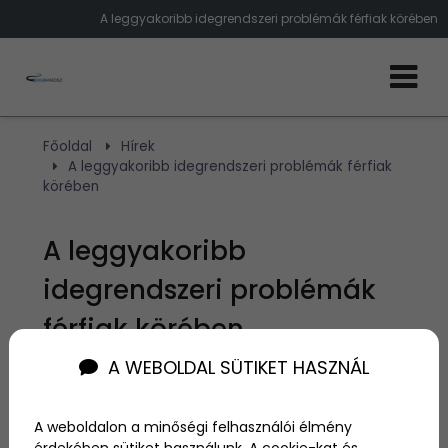
A leggyakoribb idegrendszeri problémák férfiak körében
Főoldal
Hírek
A leggyakoribb idegrendszeri problémák férfiak
körében
A leggyakoribb
idegrendszeri problémák
férfiak körében
A WEBOLDAL SÜTIKET HASZNÁL
Szerző:
Heni Zeller
2025. szeptember 11.
A weboldalon a minőségi felhasználói élmény