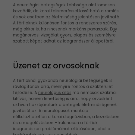
A neurológiai betegségek többsége alattomosan
kezdődik, de korai felismeréssel lassítható a romlás,
és sok esetben az életminőség jelentősen javítható.
A férfiaknak különösen fontos a rendszeres szűrés,
még akkor is, ha nincsenek markáns panaszaik. Egy
magánorvosi vizsgálat gyors, alapos és személyre
szabott képet adhat az idegrendszer állapotáról.
Üzenet az orvosoknak
A férfiaknál gyakoribb neurológiai betegségek is
rávilágítanak arra, mennyire fontos a szakterület
fejlődése. A
neurológus állás
ma nemcsak szakmai
kihívás, hanem lehetőség is arra, hogy orvosként
aktívan hozzájáruljunk a betegek életminőségének
javításához. A neurológusok munkája
nélkülözhetetlen a korai diagnózisban, a kezelésben
és a megelőzésben – különösen a férfiak
idegrendszeri problémáinak ellátásában, ahol a
kockázatok sokszor nagyobbak.