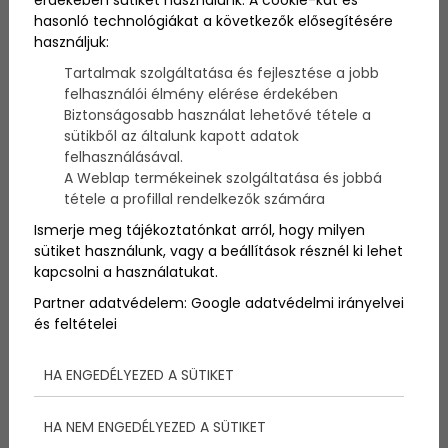
érdekében sütiket használunk. A cookie-kat és
A férfiaknál több neurológiai betegség gyakrabban
hasonló technológiákat a következők elősegítésére
jelentkezik: stroke, Parkinson-kór, alvási apnoé. Tudd
használjuk:
meg, miért fontos a rendszeres vizsgálat!
Tartalmak szolgáltatása és fejlesztése a jobb
felhasználói élmény elérése érdekében
Biztonságosabb használat lehetővé tétele a
sütikből az általunk kapott adatok
felhasználásával.
A Weblap termékeinek szolgáltatása és jobbá
tétele a profillal rendelkezők számára
Ismerje meg tájékoztatónkat arról, hogy milyen
sütiket használunk, vagy a beállítások résznél ki lehet
kapcsolni a használatukat.
Partner adatvédelem:
Google adatvédelmi irányelvei
és feltételei
HA ENGEDÉLYEZED A SÜTIKET
Idegrendszeri problémák
HA NEM ENGEDÉLYEZED A SÜTIKET
férfiaknál