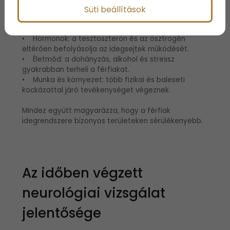
Süti beállítások
• Genetika: egyes idegrendszeri kórképek
öröklődése erősebben mutatkozik férfiaknál.
• Hormonok: a tesztoszteron és az ösztrogén
eltérően befolyásolja az idegsejtek működését.
• Életmód: a dohányzás, alkohol és stressz
gyakrabban terheli a férfiakat.
• Munka és környezet: több fizikai és baleseti
kockázattal járó tevékenységet végeznek.
Mindez együtt magyarázza, hogy a férfiak
idegrendszere bizonyos területeken sérülékenyebb.
Az időben végzett
neurológiai vizsgálat
jelentősége