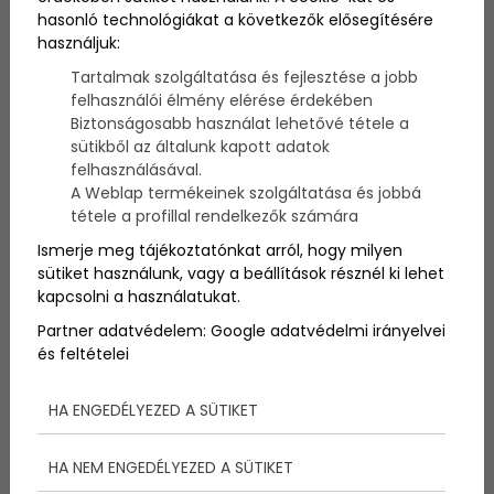
A Balaton partja évtizedek óta vonzza a nyaralókat,
hasonló technológiákat a következők elősegítésére
az utóbbi években pedig egyre inkább a befektetők
használjuk:
figyelmét is felkeltette. Nem véletlen, hiszen a
Tartalmak szolgáltatása és fejlesztése a jobb
magyar tenger környéki ingatlanok számos előnyt
felhasználói élmény elérése érdekében
kínálnak azoknak, akik hosszú távon gondolkodnak és
szeretnék okosan elhelyezni megtakarításaikat. De
Biztonságosabb használat lehetővé tétele a
pontosan milyen előnyökkel jár egy balatoni
sütikből az általunk kapott adatok
ingatlanba való befektetés? Lássuk a legfontosabb
felhasználásával.
érveket!
A Weblap termékeinek szolgáltatása és jobbá
tétele a profillal rendelkezők számára
Ismerje meg tájékoztatónkat arról, hogy milyen
sütiket használunk, vagy a beállítások résznél ki lehet
kapcsolni a használatukat.
Partner adatvédelem:
Google adatvédelmi irányelvei
és feltételei
HA ENGEDÉLYEZED A SÜTIKET
HA NEM ENGEDÉLYEZED A SÜTIKET