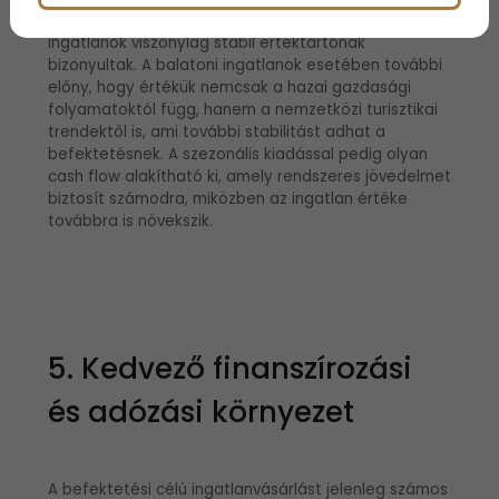
pénzügyi piacok volatilitása – közepette az
ingatlanok viszonylag stabil értéktartónak
bizonyultak. A balatoni ingatlanok esetében további
előny, hogy értékük nemcsak a hazai gazdasági
folyamatoktól függ, hanem a nemzetközi turisztikai
trendektől is, ami további stabilitást adhat a
befektetésnek. A szezonális kiadással pedig olyan
cash flow alakítható ki, amely rendszeres jövedelmet
biztosít számodra, miközben az ingatlan értéke
továbbra is növekszik.
5. Kedvező finanszírozási
és adózási környezet
A befektetési célú ingatlanvásárlást jelenleg számos