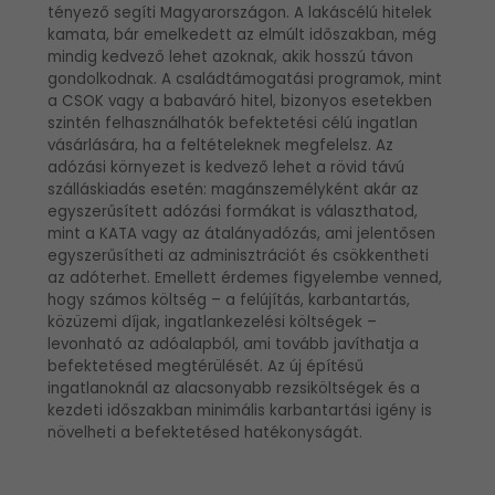
tényező segíti Magyarországon. A lakáscélú hitelek
kamata, bár emelkedett az elmúlt időszakban, még
mindig kedvező lehet azoknak, akik hosszú távon
gondolkodnak. A családtámogatási programok, mint
a CSOK vagy a babaváró hitel, bizonyos esetekben
szintén felhasználhatók befektetési célú ingatlan
vásárlására, ha a feltételeknek megfelelsz. Az
adózási környezet is kedvező lehet a rövid távú
szálláskiadás esetén: magánszemélyként akár az
egyszerűsített adózási formákat is választhatod,
mint a KATA vagy az átalányadózás, ami jelentősen
egyszerűsítheti az adminisztrációt és csökkentheti
az adóterhet. Emellett érdemes figyelembe venned,
hogy számos költség – a felújítás, karbantartás,
közüzemi díjak, ingatlankezelési költségek –
levonható az adóalapból, ami tovább javíthatja a
befektetésed megtérülését. Az új építésű
ingatlanoknál az alacsonyabb rezsiköltségek és a
kezdeti időszakban minimális karbantartási igény is
növelheti a befektetésed hatékonyságát.