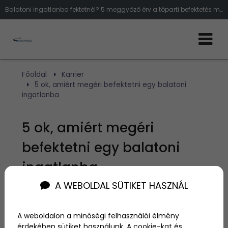
Balatoni ingatlanba fektetnél? 5 meggyőző érv a tóparti befektetés mellett | Ingatlan befektetési tippek
Főoldal
Karrier
5 ok, amiért megéri befektetni egy balatoni
ingatlanba
5 ok, amiért megéri
befektetni egy balatoni
ingatlanba
A WEBOLDAL SÜTIKET HASZNÁL
Szerző:
admin
2025. március 20.
A weboldalon a minőségi felhasználói élmény
érdekében sütiket használunk. A cookie-kat és