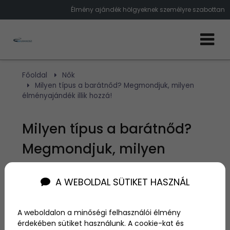
Élmény ajándék hölgyeknek személyre szabottan
Főoldal
Nők
Milyen típus a barátnőd? Megmondjuk, milyen
élményajándék illik hozzá!
Milyen típus a barátnőd?
Megmondjuk, milyen
élményajándék illik hozzá!
A WEBOLDAL SÜTIKET HASZNÁL
Szerző:
Kovács Szilvia
2025. június 5.
A weboldalon a minőségi felhasználói élmény
érdekében sütiket használunk. A cookie-kat és