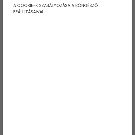
A COOKIE-K SZABÁLYOZÁSA A BÖNGÉSZŐ
BEÁLLÍTÁSAIVAL
1. A Kalandvágyó
Jellemzői: energikus, kíváncsi, mindig új élményekre
hajt. Neki a hétköznapok túl unalmasak, a
spontaneitás élteti.
Ajándékötlet:
Tandemugrás vagy ejtőernyős tandemugrás –
garantált adrenalinszint-növekedés.
Via ferrata túra – biztonságos, mégis kihívást
jelentő hegymászás.
Quad túra vagy off-road vezetés – természet és
gépek kombinációja.
Escape room extrával – például horror- vagy
detektív tematikával, akár páros változatban.
2. Az Esztéta