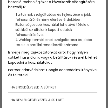
hasonló technológiákat a következők elősegítésére
A nők nem „univerzális ajándékcsomagként”
használjuk:
működnek – ahány személyiség, annyi preferencia. A
hagyományos ajándékok – ékszer, virág, parfüm –
Tartalmak szolgáltatása és fejlesztése a jobb
sokszor jó választások, de ha igazán emlékezetes
felhasználói élmény elérése érdekében
meglepetést szeretnél, válassz élménytárgy helyett
Biztonságosabb használat lehetővé tétele a
élményt. Az alábbi kategóriák és ajánlások segítenek
sütikből az általunk kapott adatok
megtalálni a barátnőd típusához illő legjobb
felhasználásával.
élményajándékot.
A Weblap termékeinek szolgáltatása és jobbá
tétele a profillal rendelkezők számára
Ismerje meg tájékoztatónkat arról, hogy milyen
sütiket használunk, vagy a beállítások résznél ki lehet
kapcsolni a használatukat.
Partner adatvédelem:
Google adatvédelmi irányelvei
és feltételei
HA ENGEDÉLYEZED A SÜTIKET
HA NEM ENGEDÉLYEZED A SÜTIKET