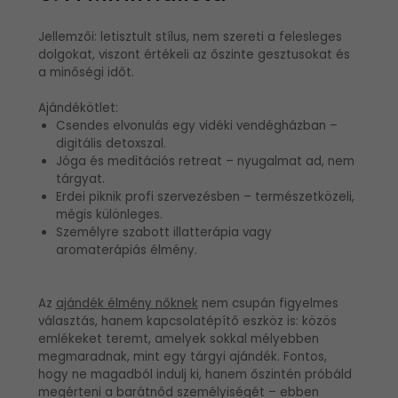
Jellemzői: letisztult stílus, nem szereti a felesleges
dolgokat, viszont értékeli az őszinte gesztusokat és
a minőségi időt.
Ajándékötlet:
Csendes elvonulás egy vidéki vendégházban –
digitális detoxszal.
Jóga és meditációs retreat – nyugalmat ad, nem
tárgyat.
Erdei piknik profi szervezésben – természetközeli,
mégis különleges.
Személyre szabott illatterápia vagy
aromaterápiás élmény.
Az
ajándék élmény nőknek
nem csupán figyelmes
választás, hanem kapcsolatépítő eszköz is: közös
emlékeket teremt, amelyek sokkal mélyebben
megmaradnak, mint egy tárgyi ajándék. Fontos,
hogy ne magadból indulj ki, hanem őszintén próbáld
megérteni a barátnőd személyiségét – ebben