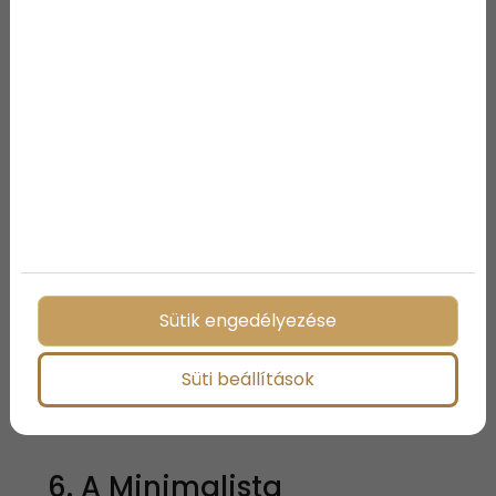
borvidéki kiruccanás formájában.
5. Az Intellektuális
Jellemzői: kíváncsi, gondolkodó, sokat olvas és
vitatkozik. Imád tanulni, érdeklik a mélyebb
összefüggések, szívesen jár kulturális eseményekre.
Ajándékötlet:
Tematikus városnéző séta (pl. irodalmi,
történelmi).
Kreatív írás workshop vagy storytelling tanfolyam.
Sütik engedélyezése
Könyvbemutató VIP-belépővel és szerzői
találkozóval.
Színházi vagy operabérlet – különösen, ha
Süti beállítások
közösen élhetitek át.
6. A Minimalista