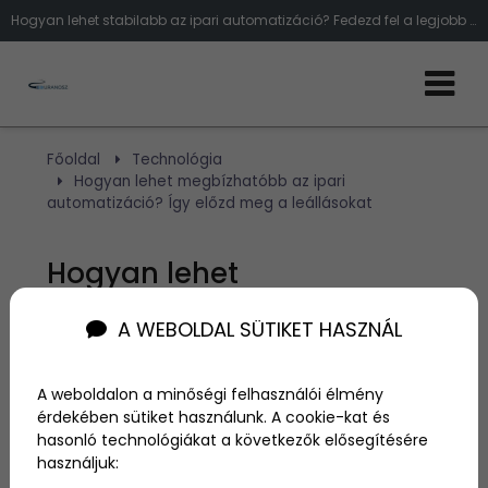
Hogyan lehet stabilabb az ipari automatizáció? Fedezd fel a legjobb megoldásokat a leállások elkerülésére és a termelés folytono
Főoldal
Technológia
Hogyan lehet megbízhatóbb az ipari
automatizáció? Így előzd meg a leállásokat
Hogyan lehet
megbízhatóbb az ipari
A WEBOLDAL SÜTIKET HASZNÁL
automatizáció? Így előzd
meg a leállásokat
A weboldalon a minőségi felhasználói élmény
érdekében sütiket használunk. A cookie-kat és
hasonló technológiákat a következők elősegítésére
használjuk:
Szerző:
admin
2025. január 27.