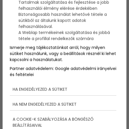
Tartalmak szolgáltatása és fejlesztése a jobb
felhasználói élmény elérése érdekében
A modern ipari automatizáció a hatékonyság és
Biztonságosabb használat lehetővé tétele a
termelékenység kulcsa, de ha nem megfelelően
sütikből az általunk kapott adatok
működik, komoly leállásokhoz vezethet. Egy-egy
felhasználásával.
rendszerhiba nemcsak kieső termelési időt, hanem
A Weblap termékeinek szolgáltatása és jobbá
jelentős anyagi veszteséget is okozhat. De hogyan
tétele a profillal rendelkezők számára
biztosítható a folytonosság és a stabil működés?
Ismerje meg tájékoztatónkat arról, hogy milyen
Íme néhány bevált megoldás.
sütiket használunk, vagy a beállítások résznél ki lehet
kapcsolni a használatukat.
Partner adatvédelem:
Google adatvédelmi irányelvei
és feltételei
HA ENGEDÉLYEZED A SÜTIKET
HA NEM ENGEDÉLYEZED A SÜTIKET
A COOKIE-K SZABÁLYOZÁSA A BÖNGÉSZŐ
BEÁLLÍTÁSAIVAL