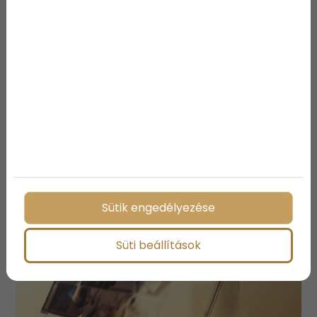
ingyenes állapotfelméréssel!
Megosztás:
További bejegyzések
Sütik engedélyezése
Süti beállítások