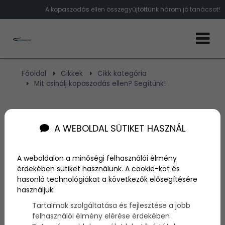
A kopaszodás ellen összegyűjtöttünk három jó tanácsot!
Főoldal
Cikkek
Cikk kategória
Mit csinálj kopaszodás ellen? Segítünk!
Mit csinálj kopaszodás
A WEBOLDAL SÜTIKET HASZNÁL
ellen? Segítünk!
A weboldalon a minőségi felhasználói élmény
Szerző:
admin
érdekében sütiket használunk. A cookie-kat és
2018. október 31.
hasonló technológiákat a következők elősegítésére
használjuk:
A kopaszodás egy igen jelentős probléma sok férfi
Tartalmak szolgáltatása és fejlesztése a jobb
életében, amit teljes szívünkből meg tudunk érteni.
felhasználói élmény elérése érdekében
Sokan nehezen viselik, hogy szépen lassan el kezd