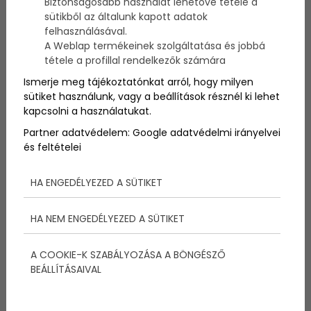
Biztonságosabb használat lehetővé tétele a
ritkulni a hajuk teljes egészében vagy a tipikus
sütikből az általunk kapott adatok
helyeken. Az örökletes kopaszodás ellen a végleges
felhasználásával.
megoldás a hajbeültetés lehet, de elhoztunk három
A Weblap termékeinek szolgáltatása és jobbá
jó tanácsot, módszert, amelyekkel megéri
tétele a profillal rendelkezők számára
kísérletezni!
Ismerje meg tájékoztatónkat arról, hogy milyen
sütiket használunk, vagy a beállítások résznél ki lehet
kapcsolni a használatukat.
Partner adatvédelem:
Google adatvédelmi irányelvei
és feltételei
HA ENGEDÉLYEZED A SÜTIKET
HA NEM ENGEDÉLYEZED A SÜTIKET
A COOKIE-K SZABÁLYOZÁSA A BÖNGÉSZŐ
BEÁLLÍTÁSAIVAL
1. Kutasd fel a kopaszodás