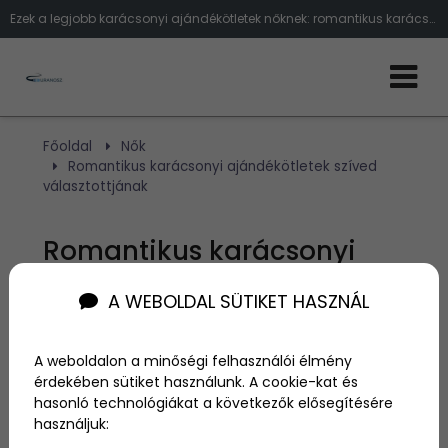
Ezek a legjobb karácsonyi ajándékötletek nőknek: romantikus karácsonyi ajándékok pároknak 2022
Főoldal
Nők
Romantikus karácsonyi ajándékötletek szíved
választottjának
Romantikus karácsonyi
ajándékötletek szíved
A WEBOLDAL SÜTIKET HASZNÁL
választottjának
A weboldalon a minőségi felhasználói élmény
érdekében sütiket használunk. A cookie-kat és
Szerző:
admin
hasonló technológiákat a következők elősegítésére
2022. november 30.
használjuk: