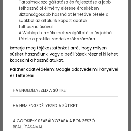
Tartalmak szolgáltatása és fejlesztése a jobb
Akár teljesen új a kapcsolatod van, akár évek óta
felhasználói élmény elérése érdekében
erős a szerelem, itt az aranyos randevúk és a
Biztonságosabb használat lehetővé tétele a
romantika szezonja. Idén karácsonykor adj párodnak
sütikből az általunk kapott adatok
olyan ajándékot, amely kifejezi a szereteted és az
felhasználásával.
odaadásod – de tartsd meg a csokoládét és a
rózsákat Valentin-napra. Ehelyett nézz szét a
A Weblap termékeinek szolgáltatása és jobbá
romantikus karácsonyi ötleteket felsorakoztató
tétele a profillal rendelkezők számára
listánkon!
Ismerje meg tájékoztatónkat arról, hogy milyen
sütiket használunk, vagy a beállítások résznél ki lehet
kapcsolni a használatukat.
Partner adatvédelem:
Google adatvédelmi irányelvei
és feltételei
HA ENGEDÉLYEZED A SÜTIKET
HA NEM ENGEDÉLYEZED A SÜTIKET
A COOKIE-K SZABÁLYOZÁSA A BÖNGÉSZŐ
BEÁLLÍTÁSAIVAL