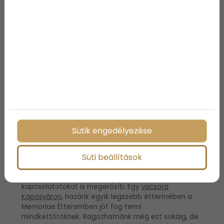
eszközzel, annak te is hasznát veszed majd, hiszen
neked is készít vele valami finomságot! Gyümölcs
centrifuga, gofri sütő, meleg levegős sütő, több
funkciós turmixgép, konyhai aprító, vagy valamilyen
különleges fűszercsomag, tortaforma? A
lehetőségek száma végtelen!
Közös kikapcsolódás
ajándékba
Sütik engedélyezése
És a lista végére hagytuk a szerintünk a legjobb
ajándékot, amiből nemcsak te meg ő, hanem úgy
Süti beállítások
ahogy vagytok, közösen is profitálhattok. Egy közös
élményajándék, nemcsak mindkettőtöket feltölt
külön-külön, hanem összességében a
kapcsolatotokat is megerősíti. Egy
vacsora
Kaposváron
, hazánk egyik legszebb éttermében a
Memoriae Étteremben jót fog tenni
mindkettőtöknek. Ragozhatnánk még ezt sokáig, de