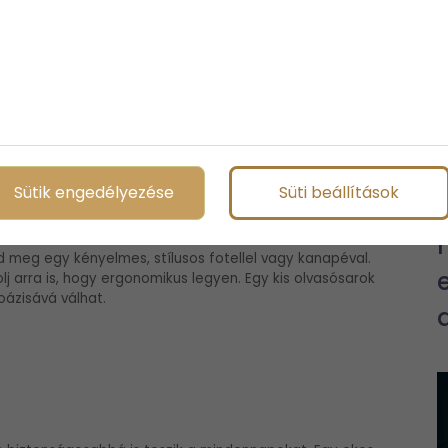
egy személyre szabott élménycsomag igazán különleges
zőkurzusról vagy akár egy kedvenc színházi előadásról, az
 kanapé
Sütik engedélyezése
Süti beállítások
 meg egy kényelmes, stílusos fotellel vagy kanapéval.
olj arra is, hogy ergonomikus legyen. Egy kis olvasósarok
oázisává válhat.