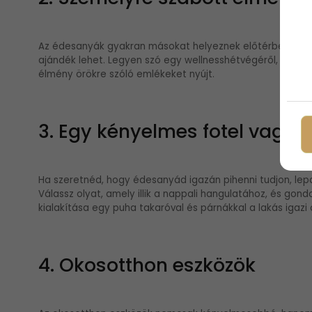
Az édesanyák gyakran másokat helyeznek előtérbe, így 
ajándék lehet. Legyen szó egy wellnesshétvégéről, egy fő
élmény örökre szóló emlékeket nyújt.
3. Egy kényelmes fotel vagy
Ha szeretnéd, hogy édesanyád igazán pihenni tudjon, lepd
Válassz olyat, amely illik a nappali hangulatához, és gond
kialakítása egy puha takaróval és párnákkal a lakás igazi 
4. Okosotthon eszközök