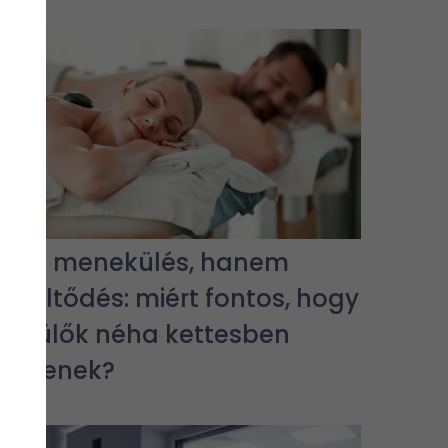
Nem menekülés, hanem
feltöltődés: miért fontos, hogy
a szülők néha kettesben
legyenek?