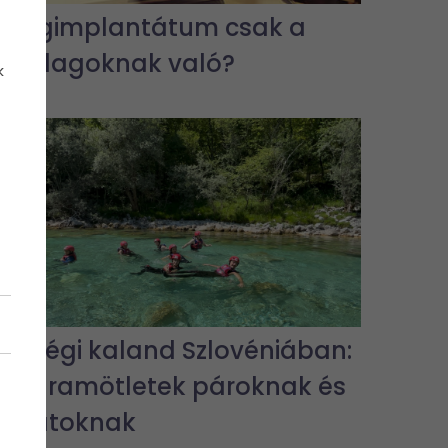
A fogimplantátum csak a
gazdagoknak való?
k
Hétvégi kaland Szlovéniában:
programötletek pároknak és
barátoknak