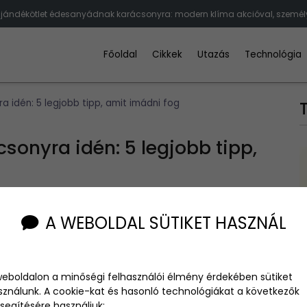
ajándékötlet édesanyádnak karácsonyra: modern klíma akcióval, szemé
Főoldal
Cikkek
Utazás
Technológia
 idén: 5 legjobb tipp, amit imádni fog
onyra idén: 5 legjobb tipp,
A WEBOLDAL SÜTIKET HASZNÁL
lyen ajándékkal lepjük meg édesanyánkat, ami nemcsak
weboldalon a minőségi felhasználói élmény érdekében sütiket
mögött a szokásos ajándékötleteket, és válassz valami
sználunk. A cookie-kat és hasonló technológiákat a következők
lyekkel garantáltan mosolyt csalhatsz az arcára.
segítésére használjuk: