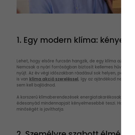
1. Egy modern klíma: kényel
Lehet, hogy elsőre furcsán hangzik, de egy klíma az egyi
Nemcsak a nyári forróságban biztosít kellemes hűvöset, 
nyújt. Az év végi időszakban ráadásul sok helyen, például
is van
klíma akció szereléssel
, így az ajándékod nemcsak
sem kell bajlódnod.
A korszerű klímaberendezések energiatakarékosak, csend
édesanyád mindennapjait kényelmesebbé teszi. Használha
minőségét is javíthatja.
2. Személyre szabott élmén