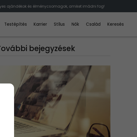
lyes ajándékok és élménycsomagok, amiket imádni fog!
Testépítés
Karrier
Stílus
Nők
Család
Keresés
További bejegyzések