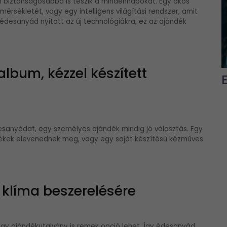
biztonságosabbá is teszik a mindennapokat. Egy okos
rsékletét, vagy egy intelligens világítási rendszer, amit
 édesanyád nyitott az új technológiákra, ez az ajándék
lbum, kézzel készített
esanyádat, egy személyes ajándék mindig jó választás. Egy
lékek elevenednek meg, vagy egy saját készítésű kézműves
 klíma beszerelésére
egy ajándékutalvány is remek opció lehet. Így édesanyád