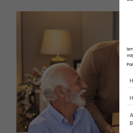
Is
vag
Pa
H
H
A
B