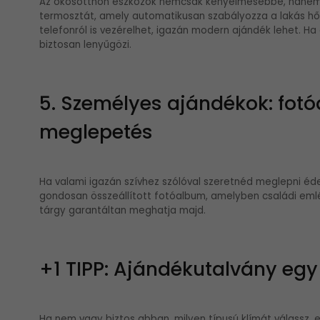
Az okosotthon eszközök nemcsak kényelmesebbé, hanem 
termosztát, amely automatikusan szabályozza a lakás hőmé
telefonról is vezérelhet, igazán modern ajándék lehet. Ha
biztosan lenyűgözi.
5. Személyes ajándékok: fotóa
meglepetés
Ha valami igazán szívhez szólóval szeretnéd meglepni éd
gondosan összeállított fotóalbum, amelyben családi em
tárgy garantáltan meghatja majd.
+1 TIPP: Ajándékutalvány egy
Ha nem vagy biztos abban, milyen típusú klímát válassz, 