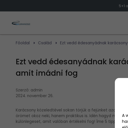
5+1 
Főoldal
Család
Ezt vedd édesanyádnak karácsonyra
Ezt vedd édesanyádnak karács
amit imádni fog
Szerző:
admin
2024. november 26.
Karácsony közeledtével sokan törjük a fejünket azon, mi
A 
örömet okoz neki, hanem praktikus is. Idén hagyd magad 
ha
különlegeset, amit valóban értékelni fog! Íme 5 tipp, ame
elő