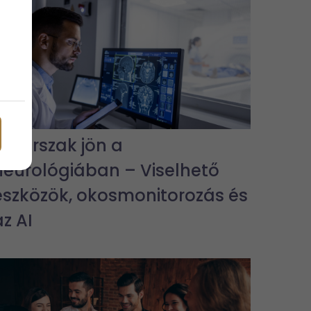
Új korszak jön a
neurológiában – Viselhető
eszközök, okosmonitorozás és
az AI