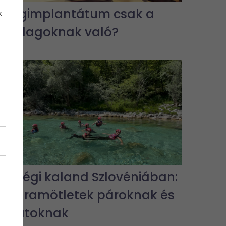
A fogimplantátum csak a
k
gazdagoknak való?
Hétvégi kaland Szlovéniában:
programötletek pároknak és
barátoknak