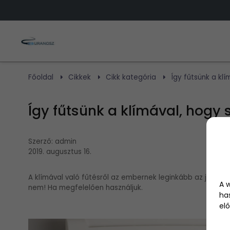
Főoldal
Cikkek
Cikk kategória
Így fűtsünk a klí
Így fűtsünk a klímával, hogy 
Szerző:
admin
2019. augusztus 16.
A klímával való fűtésről az embernek leginkább az jut es
A 
nem! Ha megfelelően használjuk.
ha
elő