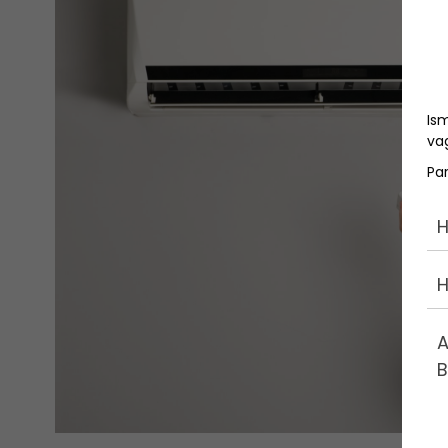
Is
vag
Pa
H
H
A
B