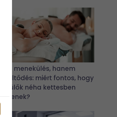
Nem menekülés, hanem
feltöltődés: miért fontos, hogy
a szülők néha kettesben
legyenek?