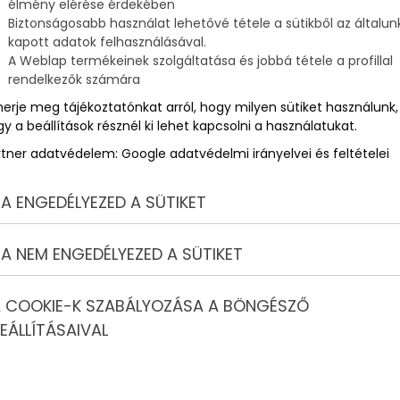
élmény elérése érdekében
Biztonságosabb használat lehetővé tétele a sütikből az általun
kapott adatok felhasználásával.
A Weblap termékeinek szolgáltatása és jobbá tétele a profillal
rendelkezők számára
merje meg tájékoztatónkat arról, hogy milyen sütiket használunk,
y a beállítások résznél ki lehet kapcsolni a használatukat.
rtner adatvédelem:
Google adatvédelmi irányelvei és feltételei
A ENGEDÉLYEZED A SÜTIKET
A NEM ENGEDÉLYEZED A SÜTIKET
 COOKIE-K SZABÁLYOZÁSA A BÖNGÉSZŐ
EÁLLÍTÁSAIVAL