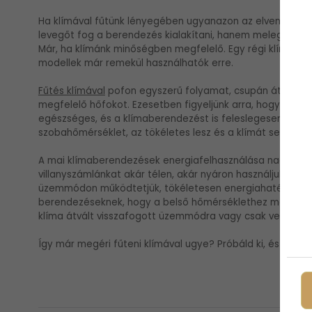
Ha klímával fűtünk lényegében ugyanazon az elven műkőd
levegőt fog a berendezés kialakítani, hanem meleget, a
Már, ha klímánk minőségben megfelelő. Egy régi klímabe
modellek már remekül használhatók erre.
Fűtés klímával
pofon egyszerű folyamat, csupán át kell ál
megfelelő hőfokot. Ezesetben figyeljünk arra, hogy semmi
egészséges, és a klímaberendezést is feleslegesen leterhe
szobahőmérséklet, az tökéletes lesz és a klímát sem terhe
A mai klímaberendezések energiafelhasználása nagyon jó
villanyszámlánkat akár télen, akár nyáron használjuk. A 
üzemmódon működtetjük, tökéletesen energiahatékony l
berendezéseknek, hogy a belső hőmérséklethez mérten m
klíma átvált visszafogott üzemmódra vagy csak ventilláto
Így már megéri fűteni klímával ugye? Próbáld ki, és nem 