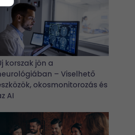
Új korszak jön a
neurológiában – Viselhető
eszközök, okosmonitorozás és
az AI