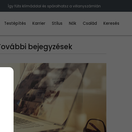
Így fűts klímáddal és spórolhatsz a villanyszámlán
Testépítés
Karrier
Stílus
Nők
Család
Keresés
További bejegyzések