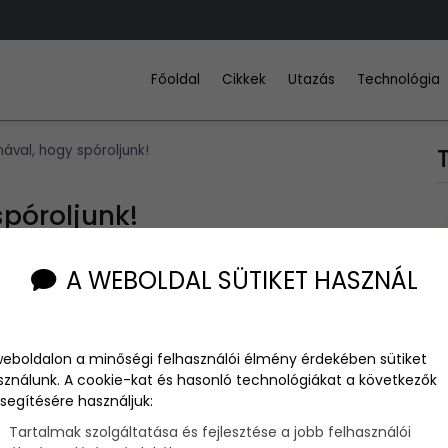
Főoldal
Cikkek
Utazás
Technológia
mával, hogy spóroljunk!
spóroljunk!
A WEBOLDAL SÜTIKET HASZNÁL
zébe, hogy biztosan egy vagyon lesz a villanyszámla. Azonban
weboldalon a minőségi felhasználói élmény érdekében sütiket
sználunk. A cookie-kat és hasonló technológiákat a következők
segítésére használjuk:
Tartalmak szolgáltatása és fejlesztése a jobb felhasználói