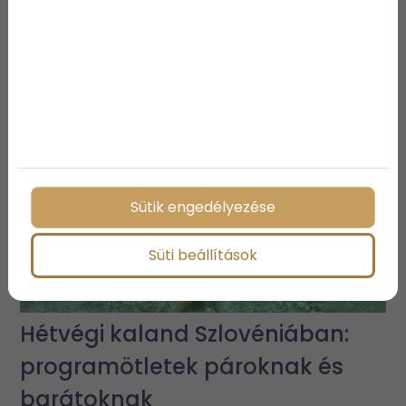
További bejegyzések
Sütik engedélyezése
Süti beállítások
Hétvégi kaland Szlovéniában:
programötletek pároknak és
barátoknak