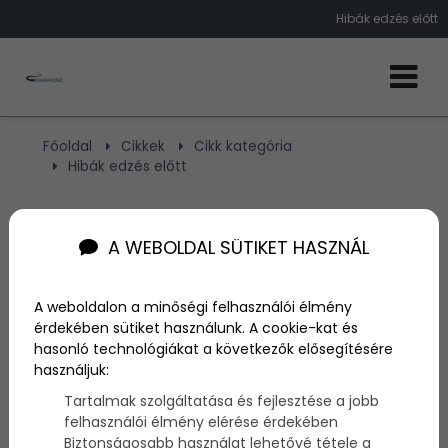
Hibák edzés előtt
Főoldal
Cikkek
Cikk kategória
Hibák edzés előtt
Hibák edzés előtt
A WEBOLDAL SÜTIKET HASZNÁL
Szerző:
admin
A weboldalon a minőségi felhasználói élmény
2018. január 8.
érdekében sütiket használunk. A cookie-kat és
hasonló technológiákat a következők elősegítésére
Kezdő vagy és nem mondta el senki sem? Nem baj,
használjuk:
mi most elmeséljük azt, hogy melyek a leggyakoribb
hibák, melyeket edzés előtt el lehet követni.
Tartalmak szolgáltatása és fejlesztése a jobb
felhasználói élmény elérése érdekében
Biztonságosabb használat lehetővé tétele a