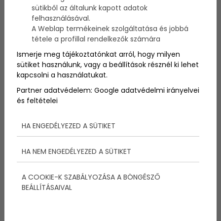
sütikből az általunk kapott adatok
felhasználásával.
A Weblap termékeinek szolgáltatása és jobbá
tétele a profillal rendelkezők számára
Ismerje meg tájékoztatónkat arról, hogy milyen
sütiket használunk, vagy a beállítások résznél ki lehet
kapcsolni a használatukat.
Partner adatvédelem:
Google adatvédelmi irányelvei
és feltételei
HA ENGEDÉLYEZED A SÜTIKET
Mielőtt elindulsz pakolj be normálisan edzésruhát. A
papucs nem terembe való. Ne húzz baseball sapkát,
HA NEM ENGEDÉLYEZED A SÜTIKET
nem Amerikában vagy. Vigyél még egy törölközőt
magaddal. Te sem örülsz ha más izzadságában kell
fetrengened! Alap, hogy úgy öltözz fel, hogy ne
A COOKIE-K SZABÁLYOZÁSA A BÖNGÉSZŐ
legyen balesetveszélyes. A csüngő lengő dolgokat
BEÁLLÍTÁSAIVAL
hanyagold. Kényelmes legyen, ami nem zavarja meg
a koncentrációdat.