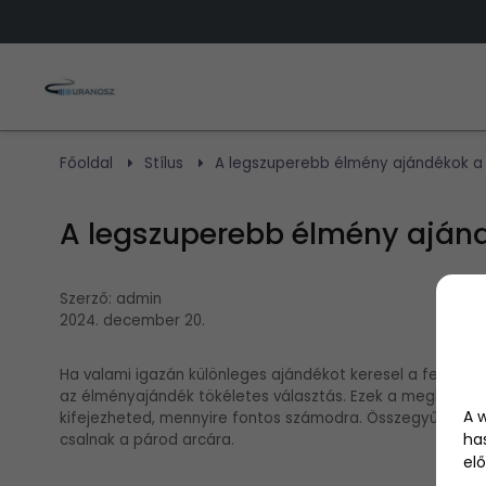
Főoldal
Stílus
A legszuperebb élmény ajándékok a
A legszuperebb élmény aján
Szerző:
admin
2024. december 20.
Ha valami igazán különleges ajándékot keresel a feleség
az élményajándék tökéletes választás. Ezek a meglepeté
A 
kifejezheted, mennyire fontos számodra. Összegyűjtöttü
ha
csalnak a párod arcára.
elő