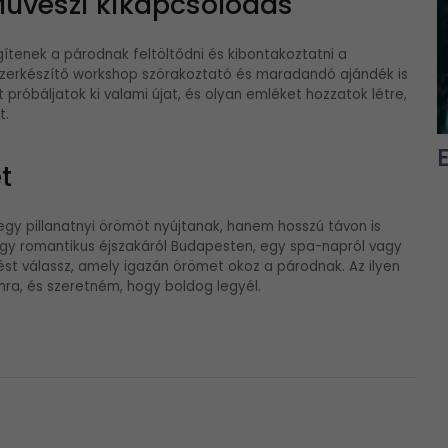
Művészi kikapcsolódás
tenek a párodnak feltöltődni és kibontakoztatni a
szerkészítő workshop szórakoztató és maradandó ajándék is
próbáljatok ki valami újat, és olyan emléket hozzatok létre,
t.
t
gy pillanatnyi örömöt nyújtanak, hanem hosszú távon is
egy romantikus éjszakáról Budapesten, egy spa-napról vagy
st válassz, amely igazán örömet okoz a párodnak. Az ilyen
mra, és szeretném, hogy boldog legyél.