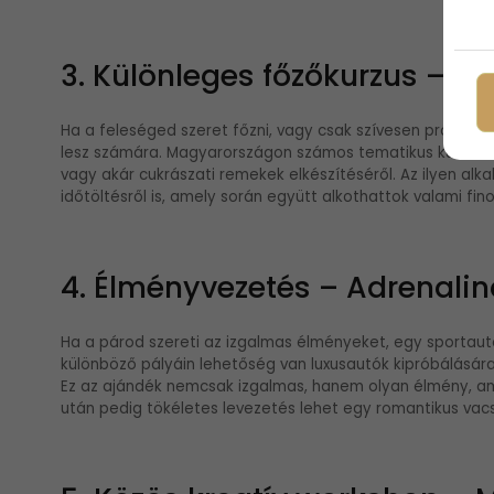
3. Különleges főzőkurzus – Kö
Ha a feleséged szeret főzni, vagy csak szívesen próbál ki
lesz számára. Magyarországon számos tematikus kurzus köz
vagy akár cukrászati remekek elkészítéséről. Az ilyen al
időtöltésről is, amely során együtt alkothattok valami fin
4. Élményvezetés – Adrenalin
Ha a párod szereti az izgalmas élményeket, egy sportaut
különböző pályáin lehetőség van luxusautók kipróbálására,
Ez az ajándék nemcsak izgalmas, hanem olyan élmény, amel
után pedig tökéletes levezetés lehet egy romantikus vac