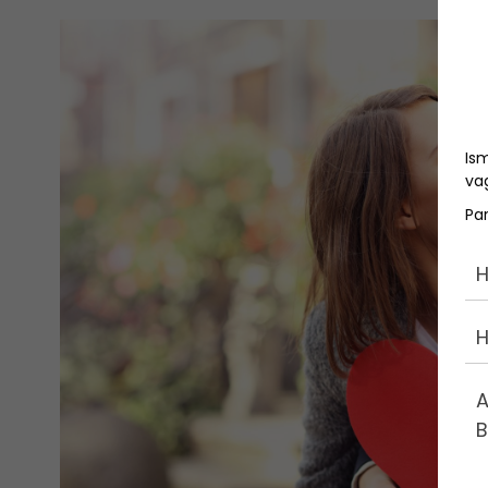
Is
vag
Pa
H
H
A
B