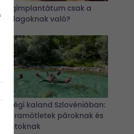
A fogimplantátum csak a
k
gazdagoknak való?
Hétvégi kaland Szlovéniában:
programötletek pároknak és
barátoknak