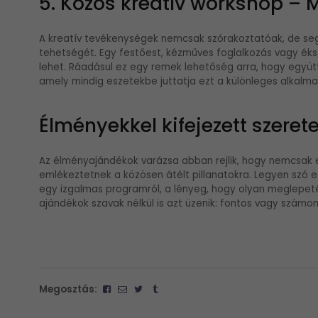
5. Közös kreatív workshop – 
A kreatív tevékenységek nemcsak szórakoztatóak, de segí
tehetségét. Egy festőest, kézműves foglalkozás vagy ék
lehet. Ráadásul ez egy remek lehetőség arra, hogy együtt 
amely mindig eszetekbe juttatja ezt a különleges alkalma
Élményekkel kifejezett szerete
Az élményajándékok varázsa abban rejlik, hogy nemcsak e
emlékeztetnek a közösen átélt pillanatokra. Legyen szó 
egy izgalmas programról, a lényeg, hogy olyan meglepeté
ajándékok szavak nélkül is azt üzenik: fontos vagy számo
Megosztás: