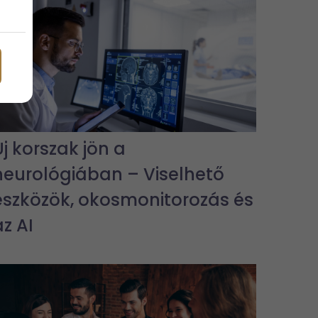
Új korszak jön a
neurológiában – Viselhető
eszközök, okosmonitorozás és
az AI