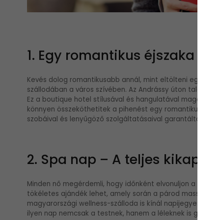
1. Egy romantikus éjszaka B
Kevés dolog romantikusabb annál, mint eltölteni egy vará
szállodában a város szívében. Az Andrássy úton találhat
Ez a boutique hotel stílusával és hangulatával magával ra
könnyen összeköthetitek a pihenést egy romantikus vacsor
szobáival és lenyűgöző szolgáltatásaival garantáltan felej
2. Spa nap – A teljes kikapc
Minden nő megérdemli, hogy időnként elvonuljon a minde
tökéletes ajándék lehet, amely során a párod masszázso
magyarországi wellness-szálloda is kínál napijegyes belép
ilyen nap nemcsak a testnek, hanem a léleknek is gyógyír