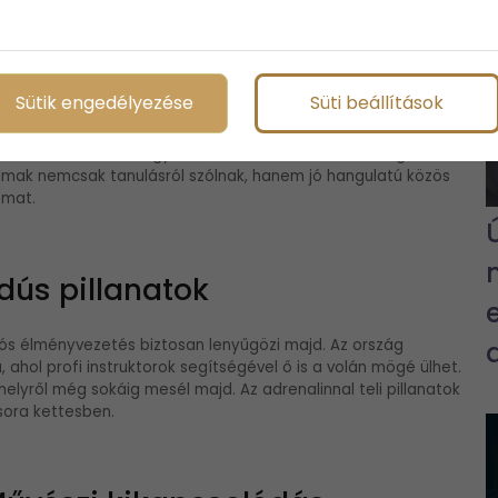
zös ízek, közös élmények
Sütik engedélyezése
Süti beállítások
 új dolgokat, egy főzőkurzus garantáltan élvezetes ajándék
ül választhatsz, legyen szó olasz tészták, ázsiai fogások
kalmak nemcsak tanulásról szólnak, hanem jó hangulatú közös
omat.
dús pillanatok
ós élményvezetés biztosan lenyűgözi majd. Az ország
 ahol profi instruktorok segítségével ő is a volán mögé ülhet.
yről még sokáig mesél majd. Az adrenalinnal teli pillanatok
sora kettesben.