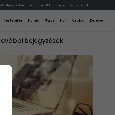
k feleségednek – Lepd meg őt különleges pillanatokkal!
Testépítés
Karrier
Stílus
Nők
Család
Keresés
További bejegyzések