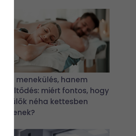
Nem menekülés, hanem
feltöltődés: miért fontos, hogy
a szülők néha kettesben
legyenek?