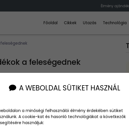
Élmény ajándéko
Főoldal
Cikkek
Utazás
Technológia
 feleségednek
dékok a feleségednek
A WEBOLDAL SÜTIKET HASZNÁL
ednek, ami nemcsak örömet okoz, de közös emlékké is válik,
sek nemcsak tárgyak, hanem közös pillanatok, amelyekkel
weboldalon a minőségi felhasználói élmény érdekében sütiket
nk néhány lenyűgöző ötletet, amelyek garantáltan mosolyt
sználunk. A cookie-kat és hasonló technológiákat a következők
segítésére használjuk: