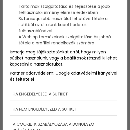
képességeiket. Ez nem feltétlenül baj, de néha
Tartalmak szolgáltatása és fejlesztése a jobb
komoly problémákat is okozhat. Összegyűjtöttünk öt
felhasználói élmény elérése érdekében
olyan dolgot, amiről sok férfi azt gondolja, hogy
Biztonságosabb használat lehetővé tétele a
mesterien megoldja – a valóság azonban nem
sütikből az általunk kapott adatok
mindig ezt tükrözi.
felhasználásával.
A Weblap termékeinek szolgáltatása és jobbá
tétele a profillal rendelkezők számára
Ismerje meg tájékoztatónkat arról, hogy milyen
sütiket használunk, vagy a beállítások résznél ki lehet
kapcsolni a használatukat.
Partner adatvédelem:
Google adatvédelmi irányelvei
és feltételei
HA ENGEDÉLYEZED A SÜTIKET
HA NEM ENGEDÉLYEZED A SÜTIKET
A COOKIE-K SZABÁLYOZÁSA A BÖNGÉSZŐ
1. Villanyszerelés – Amikor