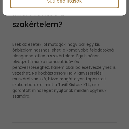
Süti beállítások
Miért fontos a
szakértelem?
Ezek az esetek jól mutatják, hogy bár egy kis
önbizalom hasznos lehet, a komolyabb feladatoknál
elengedhetetlen a szakértelem. Egy hibásan
elvégzett munka nemcsak idő- és
pénzveszteséghez, hanem akár balesetveszélyhez is
vezethet. Ne kockáztasson! Ha villanyszerelési
munkáról van szó, bízza magát olyan tapasztalt
szakemberekre, mint a Tavill Kisfesz Kft., akik
garantált minőséget nyújtanak minden ügyfelük
számára.