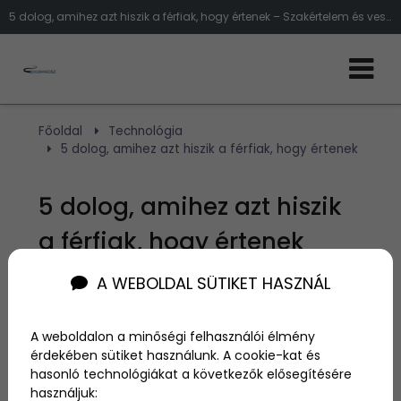
5 dolog, amihez azt hiszik a férfiak, hogy értenek – Szakértelem és veszélyek
Főoldal
Technológia
5 dolog, amihez azt hiszik a férfiak, hogy értenek
5 dolog, amihez azt hiszik
a férfiak, hogy értenek
A WEBOLDAL SÜTIKET HASZNÁL
Szerző:
admin
2024. november 25.
A weboldalon a minőségi felhasználói élmény
érdekében sütiket használunk. A cookie-kat és
A férfiakról sokszor úgy tartják, hogy szinte
hasonló technológiákat a következők elősegítésére
mindenhez értenek. Azonban vannak területek,
használjuk:
amelyekkel kapcsolatban gyakran túlbecsülik